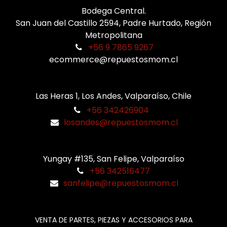
Bodega Central.
San Juan del Castillo 2594, Padre Hurtado, Región
Metropolitana
+56 9 7865 9267
ecommerce@repuestosmom.cl
Las Heras 1, Los Andes, Valparaíso, Chile
+56 342426904
losandes@repuestosmom.cl
Yungay #135, San Felipe, Valparaíso
+56 342516477
sanfelipe@repuestosmom.cl
VENTA DE PARTES, PIEZAS Y ACCESORIOS PARA