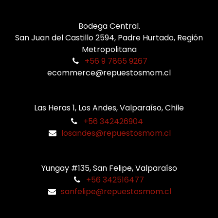
Bodega Central.
San Juan del Castillo 2594, Padre Hurtado, Región
Metropolitana
+56 9 7865 9267
ecommerce@repuestosmom.cl
Las Heras 1, Los Andes, Valparaíso, Chile
+56 342426904
losandes@repuestosmom.cl
Yungay #135, San Felipe, Valparaíso
+56 342516477
sanfelipe@repuestosmom.cl