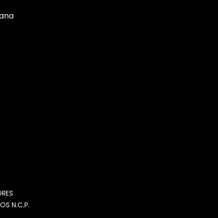
tana
MOMIA
Agente de ventas · MOM
ORES
OS N.C.P.