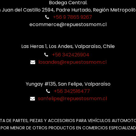
Bodega Central.
 Juan del Castillo 2594, Padre Hurtado, Región Metropoli
+56 9 7865 9267
ecommerce@repuestosmom.cl
Las Heras 1, Los Andes, Valparaíso, Chile
+56 342426904
losandes@repuestosmom.cl
Yungay #135, San Felipe, Valparaíso
+56 342516477
sanfelipe@repuestosmom.cl
TA DE PARTES, PIEZAS Y ACCESORIOS PARA VEHÍCULOS AUTOMOT
 POR MENOR DE OTROS PRODUCTOS EN COMERCIOS ESPECIALIZAD