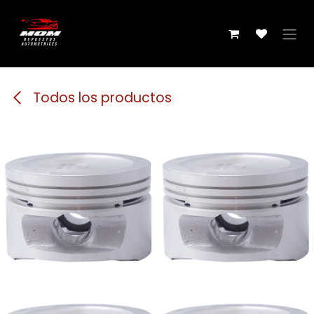
Ir al contenido
Todos los productos