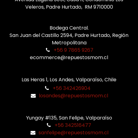
Veleros, Padre Hurtado, RM 9710000
Bodega Central.
San Juan del Castillo 2594, Padre Hurtado, Región
Metropolitana
+56 9 7865 9267
ecommerce@repuestosmom.cl
Las Heras 1, Los Andes, Valparaíso, Chile
+56 342426904
losandes@repuestosmom.cl
Yungay #135, San Felipe, Valparaíso
+56 342516477
sanfelipe@repuestosmom.cl