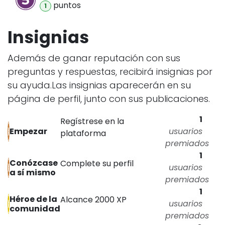
punto
s
1
Insignias
Además de ganar reputación con sus
preguntas y respuestas, recibirá insignias por
su ayuda.
Las insignias aparecerán en su
página de perfil, junto con sus publicaciones.
1
Regístrese en la
usuarios
Empezar
plataforma
premiados
1
Conózcase
Complete su perfil
usuarios
a sí mismo
premiados
1
Héroe de la
Alcance 2000 XP
usuarios
comunidad
premiados