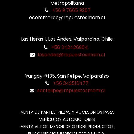
Metropolitana
+56 9 7865 9267
ecommerce@repuestosmom.cl
Las Heras 1, Los Andes, Valparaíso, Chile
+56 342426904
losandes@repuestosmom.cl
Yungay #135, San Felipe, Valparaíso
+56 342516477
sanfelipe@repuestosmom.cl
VENTA DE PARTES, PIEZAS Y ACCESORIOS PARA
VEHÍCULOS AUTOMOTORES
VENTA AL POR MENOR DE OTROS PRODUCTOS
EN COMERCIOS ESPECIALIZADOS N.C.P.