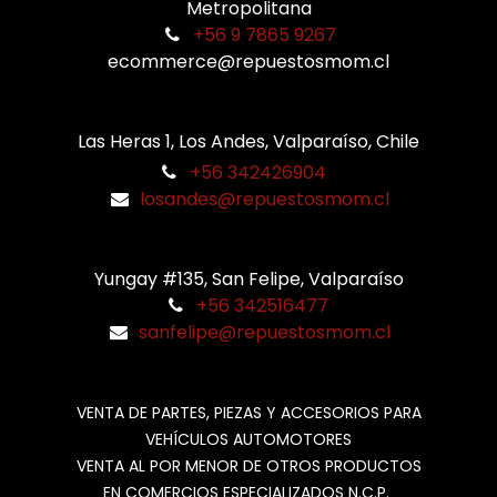
Metropolitana
+56 9 7865 9267
ecommerce@repuestosmom.cl
Las Heras 1, Los Andes, Valparaíso, Chile
+56 342426904
losandes@repuestosmom.cl
Yungay #135, San Felipe, Valparaíso
+56 342516477
sanfelipe@repuestosmom.cl
VENTA DE PARTES, PIEZAS Y ACCESORIOS PARA
VEHÍCULOS AUTOMOTORES
VENTA AL POR MENOR DE OTROS PRODUCTOS
EN COMERCIOS ESPECIALIZADOS N.C.P.