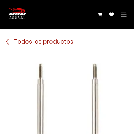
Ir al contenido
Todos los productos