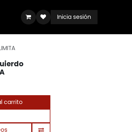
Inicia sesión
LIMITA
uierdo
TA
 carrito
eos