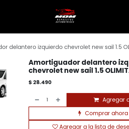
r delantero izquierdo chevrolet new sail 1.5 O
Amortiguador delantero izq
chevrolet new sail 1.5 OLIMI
$
28.490
Agregar al
Comprar ahora
Agregar a la lista de des