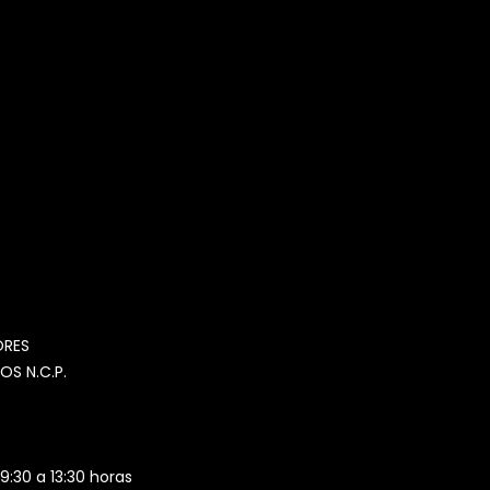
MOMIA
Agente de ventas · MOM
ORES
OS N.C.P.
 9:30 a 13:30 horas