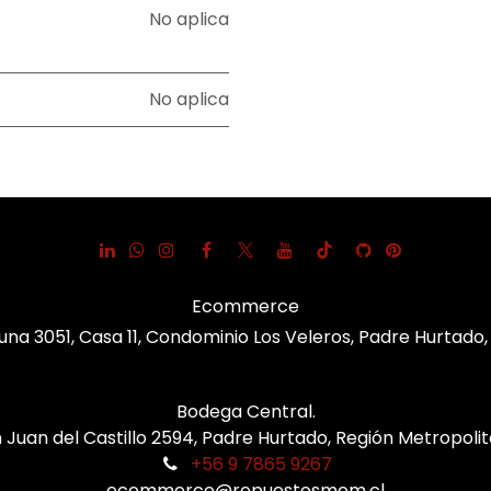
No aplica
No aplica
Ecommerce
una 3051, Casa 11, Condominio Los Veleros, Padre Hurtado
Bodega Central.
 Juan del Castillo 2594, Padre Hurtado, Región Metropoli
+56 9 7865 9267
ecommerce@repuestosmom.cl