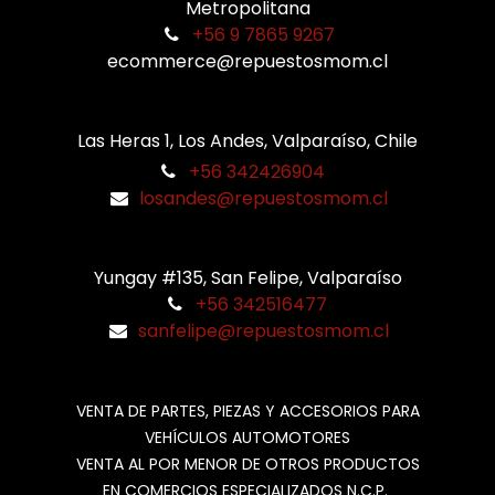
Metropolitana
+56 9 7865 9267
ecommerce@repuestosmom.cl
Las Heras 1, Los Andes, Valparaíso, Chile
+56 342426904
losandes@repuestosmom.cl
Yungay #135, San Felipe, Valparaíso
+56 342516477
sanfelipe@repuestosmom.cl
VENTA DE PARTES, PIEZAS Y ACCESORIOS PARA
VEHÍCULOS AUTOMOTORES
VENTA AL POR MENOR DE OTROS PRODUCTOS
EN COMERCIOS ESPECIALIZADOS N.C.P.