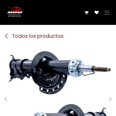
Ir al contenido
Todos los productos