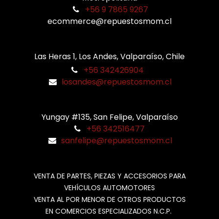
+56 9 7865 9267
ecommerce@repuestosmom.cl
Las Heras 1, Los Andes, Valparaíso, Chile
+56 342426904
losandes@repuestosmom.cl
Yungay #135, San Felipe, Valparaíso
+56 342516477
sanfelipe@repuestosmom.cl
VENTA DE PARTES, PIEZAS Y ACCESORIOS PARA
VEHÍCULOS AUTOMOTORES
VENTA AL POR MENOR DE OTROS PRODUCTOS
EN COMERCIOS ESPECIALIZADOS N.C.P.