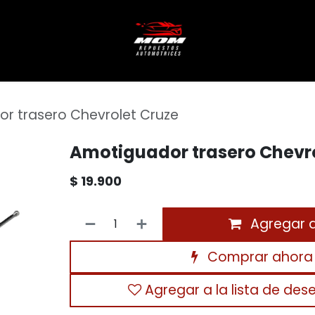
r trasero Chevrolet Cruze
Amotiguador trasero Chevro
$
19.900
Agregar al
Comprar ahora
Agregar a la lista de des