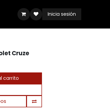
Inicia sesión
let Cruze
 carrito
eos