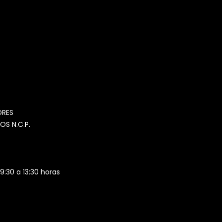
MOMIA
Agente de ventas · MOM
ORES
OS N.C.P.
 9:30 a 13:30 horas