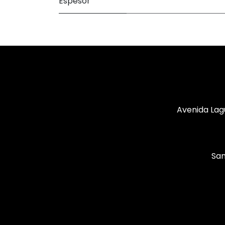
Espesor
Avenida Lag
San