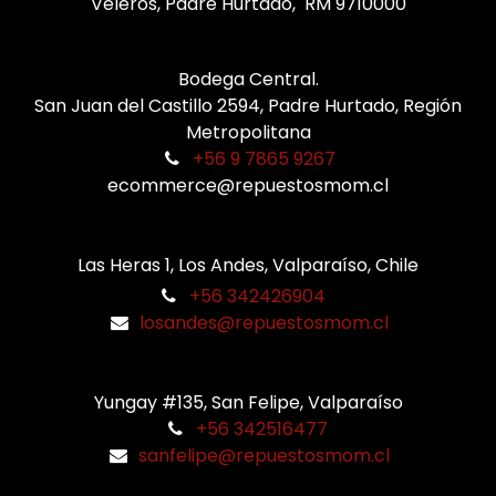
Veleros, Padre Hurtado, RM 9710000
Bodega Central.
San Juan del Castillo 2594, Padre Hurtado, Región
Metropolitana
+56 9 7865 9267
ecommerce@repuestosmom.cl
Las Heras 1, Los Andes, Valparaíso, Chile
+56 342426904
losandes@repuestosmom.cl
Yungay #135, San Felipe, Valparaíso
+56 342516477
sanfelipe@repuestosmom.cl