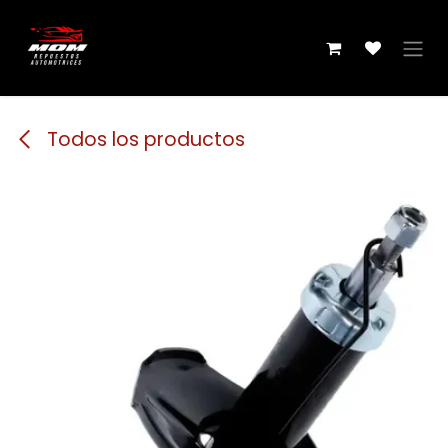
Ir al contenido
Todos los productos