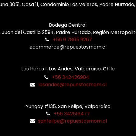
una 3051, Casa 11, Condominio Los Veleros, Padre Hurtado
Bodega Central.
 Juan del Castillo 2594, Padre Hurtado, Región Metropoli
+56 9 7865 9267
ecommerce@repuestosmom.cl
Las Heras 1, Los Andes, Valparaíso, Chile
+56 342426904
losandes@repuestosmom.cl
Yungay #135, San Felipe, Valparaíso
+56 342516477
sanfelipe@repuestosmom.cl