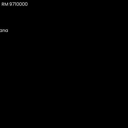
, RM 9710000
tana
MOMIA