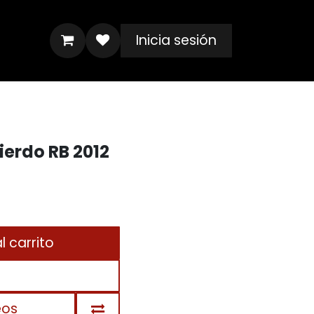
Inicia sesión
ierdo RB 2012
 carrito
eos