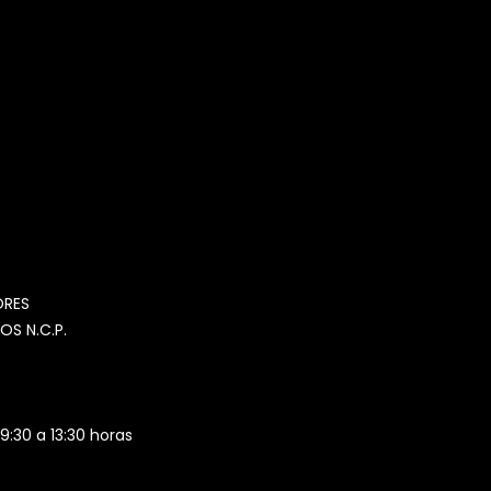
MOMIA
Agente de ventas · MOM
ORES
OS N.C.P.
 9:30 a 13:30 horas