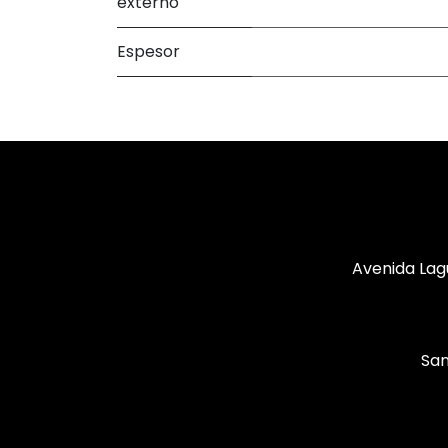
externo
Espesor
Avenida Lag
San