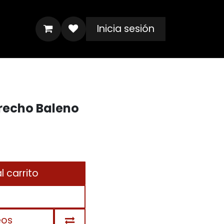
Inicia sesión
recho Baleno
 carrito
eos