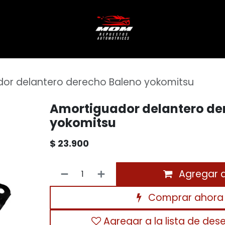
or delantero derecho Baleno yokomitsu
Amortiguador delantero de
yokomitsu
$
23.900
Agregar al
Comprar ahora
Agregar a la lista de des