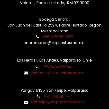
Veleros, Padre Hurtado, RM 9710000
Bodega Central.
San Juan del Castillo 2594, Padre Hurtado, Región
Metropolitana
+56 9 7865 9267
ecommerce@repuestosmom.cl
Las Heras 1, Los Andes, Valparaíso, Chile
+56 342426904
losandes@repuestosmom.cl
Yungay #135, San Felipe, Valparaíso
+56 342516477
sanfelipe@repuestosmom.cl