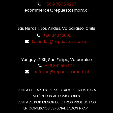
+56 9 7865 9267
ecommerce@repuestosmom.cl
Las Heras 1, Los Andes, Valparaíso, Chile
+56 342426904
losandes@repuestosmom.cl
Yungay #135, San Felipe, Valparaíso
+56 342516477
sanfelipe@repuestosmom.cl
VENTA DE PARTES, PIEZAS Y ACCESORIOS PARA
VEHÍCULOS AUTOMOTORES
VENTA AL POR MENOR DE OTROS PRODUCTOS
EN COMERCIOS ESPECIALIZADOS N.C.P.