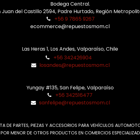
Bodega Central.
 Juan del Castillo 2594, Padre Hurtado, Región Metropoli
+56 9 7865 9267
ecommerce@repuestosmom.cl
Las Heras 1, Los Andes, Valparaíso, Chile
+56 342426904
losandes@repuestosmom.cl
Yungay #135, San Felipe, Valparaíso
+56 342516477
sanfelipe@repuestosmom.cl
TA DE PARTES, PIEZAS Y ACCESORIOS PARA VEHÍCULOS AUTOMOT
 POR MENOR DE OTROS PRODUCTOS EN COMERCIOS ESPECIALIZAD