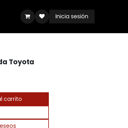
Inicia sesión
da Toyota
 carrito
deseos