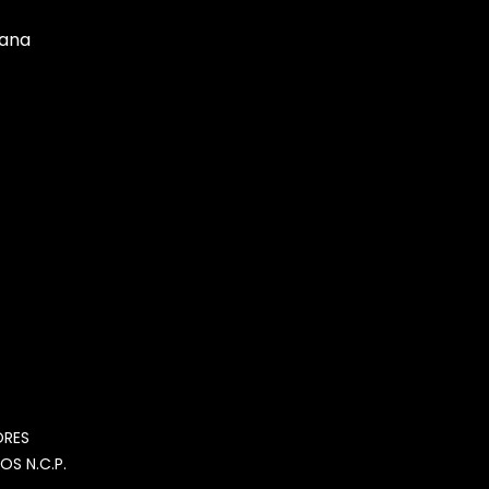
tana
MOMIA
Agente de ventas · MOM
ORES
OS N.C.P.