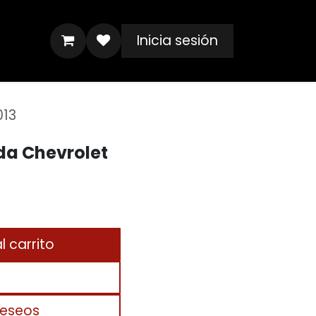
Inicia sesión
013
da Chevrolet
 carrito
deseos