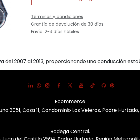
Términos y condiciones
Grantía de devolución de 30 días
Envío: 2-3 días hábiles
va del 2007 al 2013, proporcionando una conducción estab
Ecommerce
una 3051, Casa 11, Condominio Los Veleros, Padre Hurtado
Bodega Central.
 Juan del Castillo 2594, Padre Hurtado, Región Metropoli