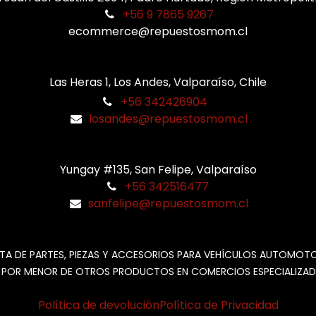
+56 9 7865 9267
ecommerce@repuestosmom.cl
Las Heras 1, Los Andes, Valparaíso, Chile
+56 342426904
losandes@repuestosmom.cl
Yungay #135, San Felipe, Valparaíso
+56 342516477
sanfelipe@repuestosmom.cl
TA DE PARTES, PIEZAS Y ACCESORIOS PARA VEHÍCULOS AUTOMOT
 POR MENOR DE OTROS PRODUCTOS EN COMERCIOS ESPECIALIZAD
Política de devolución
Política de Privacidad