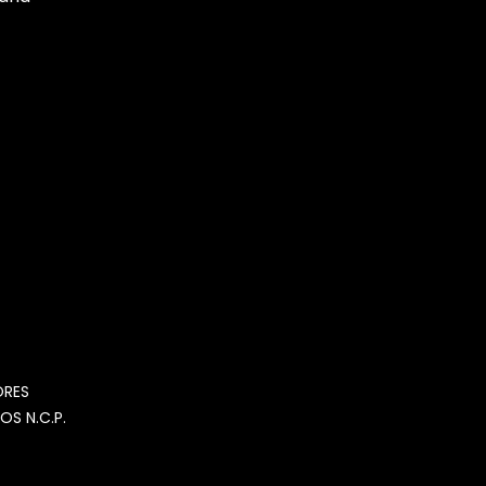
MOMIA
Agente de ventas · MOM
ORES
OS N.C.P.