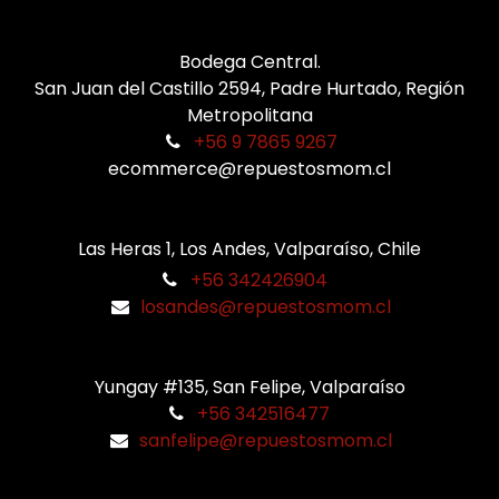
Bodega Central.
San Juan del Castillo 2594, Padre Hurtado, Región
Metropolitana
+56 9 7865 9267
ecommerce@repuestosmom.cl
Las Heras 1, Los Andes, Valparaíso, Chile
+56 342426904
losandes@repuestosmom.cl
Yungay #135, San Felipe, Valparaíso
+56 342516477
sanfelipe@repuestosmom.cl