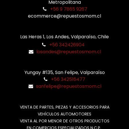
Metropolitana
+56 9 7865 9267
ecommerce@repuestosmom.cl
Las Heras 1, Los Andes, Valparaíso, Chile
+56 342426904
losandes@repuestosmom.cl
Yungay #135, San Felipe, Valparaíso
+56 342516477
sanfelipe@repuestosmom.cl
VENTA DE PARTES, PIEZAS Y ACCESORIOS PARA
VEHÍCULOS AUTOMOTORES
VENTA AL POR MENOR DE OTROS PRODUCTOS
EN COMERCIOS ESPECIALIZADOS N.C.P.