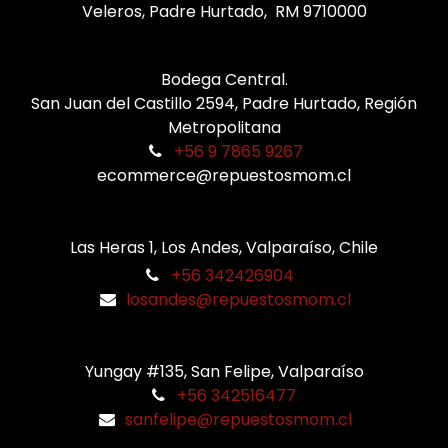
Veleros, Padre Hurtado, RM 9710000
Bodega Central.
San Juan del Castillo 2594, Padre Hurtado, Región
Metropolitana
+56 9 7865 9267
ecommerce@repuestosmom.cl
Las Heras 1, Los Andes, Valparaíso, Chile
+56 342426904
losandes@repuestosmom.cl
Yungay #135, San Felipe, Valparaíso
+56 342516477
sanfelipe@repuestosmom.cl