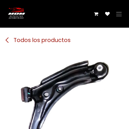
Ir al contenido
Todos los productos