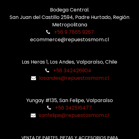
Bodega Central.
San Juan del Castillo 2594, Padre Hurtado, Región
Metropolitana
+56 9 7865 9267
ecommerce@repuestosmom.cl
Las Heras 1, Los Andes, Valparaíso, Chile
+56 342426904
losandes@repuestosmom.cl
Yungay #135, San Felipe, Valparaíso
+56 342516477
sanfelipe@repuestosmom.cl
VENTA DE PARTES, PIEZAS Y ACCESORIOS PARA