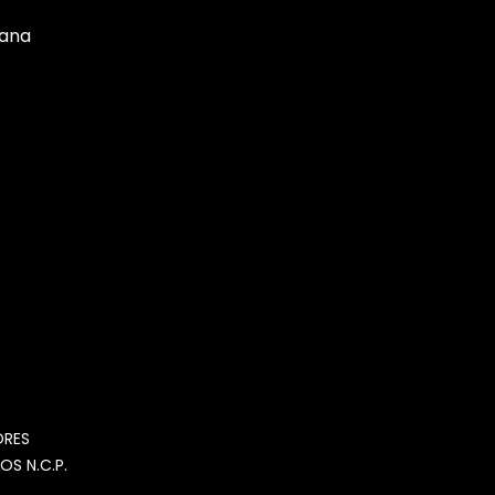
tana
MOMIA
Agente de ventas · MOM
ORES
OS N.C.P.