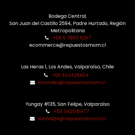
Bodega Central.
San Juan del Castillo 2594, Padre Hurtado, Región
Metropolitana
+56 9 7865 9267
ecommerce@repuestosmom.cl
Las Heras 1, Los Andes, Valparaíso, Chile
+56 342426904
losandes@repuestosmom.cl
Yungay #135, San Felipe, Valparaíso
+56 342516477
sanfelipe@repuestosmom.cl