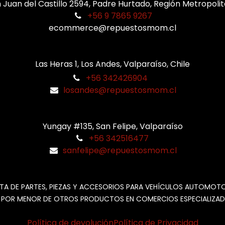
 Juan del Castillo 2594, Padre Hurtado, Región Metropoli
+56 9 7865 9267
ecommerce@repuestosmom.cl
Las Heras 1, Los Andes, Valparaíso, Chile
+56 342426904
losandes@repuestosmom.cl
Yungay #135, San Felipe, Valparaíso
+56 342516477
sanfelipe@repuestosmom.cl
TA DE PARTES, PIEZAS Y ACCESORIOS PARA VEHÍCULOS AUTOMOT
 POR MENOR DE OTROS PRODUCTOS EN COMERCIOS ESPECIALIZAD
Política de devolución
Política de Privacidad