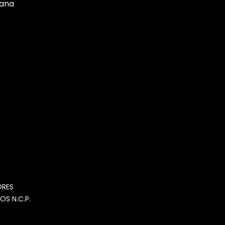
tana
MOMIA
Agente de ventas · MOM
ORES
OS N.C.P.