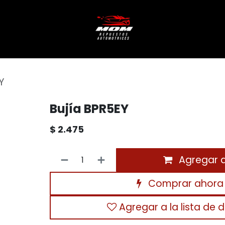
Y
Bujía BPR5EY
$
2.475
Agregar al
Comprar ahora
Agregar a la lista de 