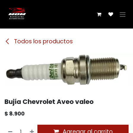
Ir al contenido
Todos los productos
Bujía Chevrolet Aveo valeo
$
8.900
Agregar al carrito