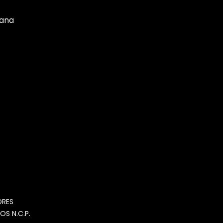
tana
MOMIA
Agente de ventas · MOM
ORES
OS N.C.P.