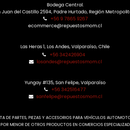
Bodega Central.
 Juan del Castillo 2594, Padre Hurtado, Región Metropoli
+56 9 7865 9267
ecommerce@repuestosmom.cl
Las Heras 1, Los Andes, Valparaíso, Chile
+56 342426904
losandes@repuestosmom.cl
Yungay #135, San Felipe, Valparaíso
+56 342516477
sanfelipe@repuestosmom.cl
TA DE PARTES, PIEZAS Y ACCESORIOS PARA VEHÍCULOS AUTOMOT
 POR MENOR DE OTROS PRODUCTOS EN COMERCIOS ESPECIALIZAD