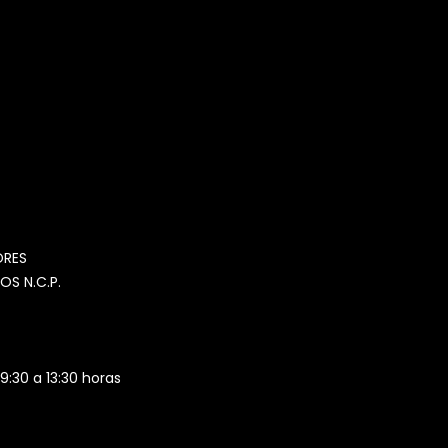
MOMIA
Agente de ventas · MOM
ORES
OS N.C.P.
 9:30 a 13:30 horas