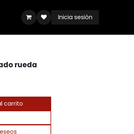
Inicia sesión
lado rueda
 carrito
deseos