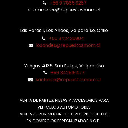
+56 9 7865 9267
ecommerce@repuestosmom.cl
Las Heras 1, Los Andes, Valparaíso, Chile
+56 342426904
losandes@repuestosmom.cl
Yungay #135, San Felipe, Valparaíso
+56 342516477
sanfelipe@repuestosmom.cl
VENTA DE PARTES, PIEZAS Y ACCESORIOS PARA
VEHÍCULOS AUTOMOTORES
VENTA AL POR MENOR DE OTROS PRODUCTOS
EN COMERCIOS ESPECIALIZADOS N.C.P.