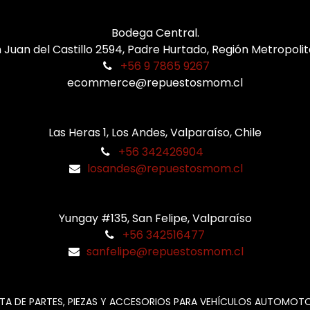
Bodega Central.
 Juan del Castillo 2594, Padre Hurtado, Región Metropoli
+56 9 7865 9267
ecommerce@repuestosmom.cl
Las Heras 1, Los Andes, Valparaíso, Chile
+56 342426904
losandes@repuestosmom.cl
Yungay #135, San Felipe, Valparaíso
+56 342516477
sanfelipe@repuestosmom.cl
TA DE PARTES, PIEZAS Y ACCESORIOS PARA VEHÍCULOS AUTOMOT