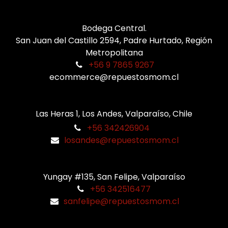
Bodega Central.
San Juan del Castillo 2594, Padre Hurtado, Región
Metropolitana
+56 9 7865 9267
ecommerce@repuestosmom.cl
Las Heras 1, Los Andes, Valparaíso, Chile
+56 342426904
losandes@repuestosmom.cl
Yungay #135, San Felipe, Valparaíso
+56 342516477
sanfelipe@repuestosmom.cl