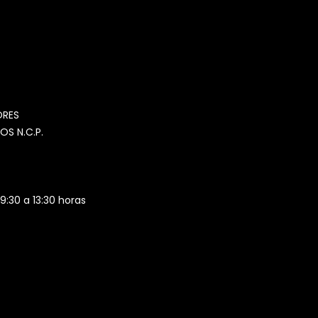
MOMIA
Agente de ventas · MOM
ORES
OS N.C.P.
 9:30 a 13:30 horas