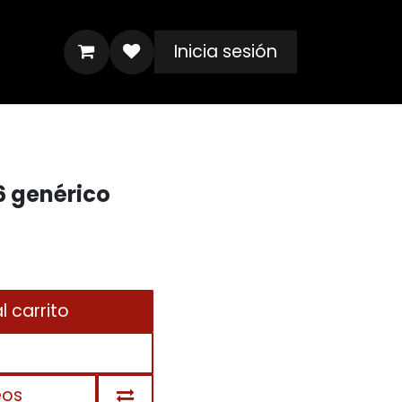
Inicia sesión
6 genérico
 carrito
eos