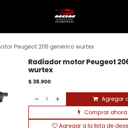
otor Peugeot 206 genérico wurtex
Radiador motor Peugeot 20
wurtex
$
38.900
Agregar al
Comprar ahora
Agregar a la lista de des