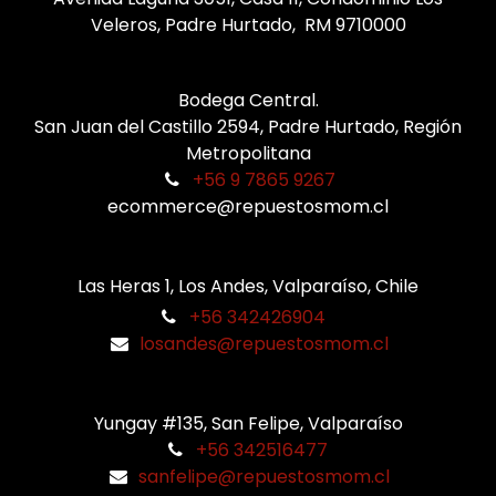
Veleros, Padre Hurtado, RM 9710000
Bodega Central.
San Juan del Castillo 2594, Padre Hurtado, Región
Metropolitana
+56 9 7865 9267
ecommerce@repuestosmom.cl
Las Heras 1, Los Andes, Valparaíso, Chile
+56 342426904
losandes@repuestosmom.cl
Yungay #135, San Felipe, Valparaíso
+56 342516477
sanfelipe@repuestosmom.cl