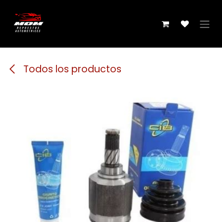
Ir al contenido
Todos los productos