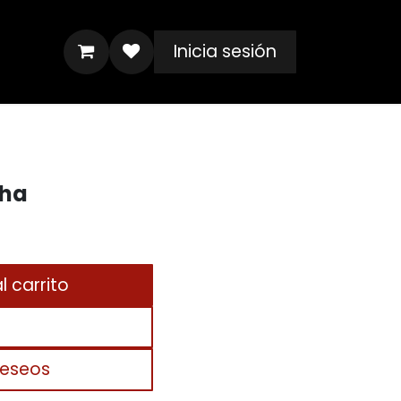
Inicia sesión
cha
 carrito
deseos