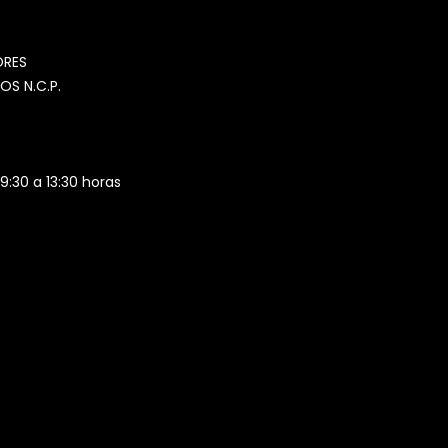
MOMIA
Agente de ventas · MOM
ORES
OS N.C.P.
 9:30 a 13:30 horas