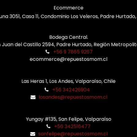
Ecommerce
una 3051, Casa 11, Condominio Los Veleros, Padre Hurtado
Bodega Central.
 Juan del Castillo 2594, Padre Hurtado, Región Metropoli
+56 9 7865 9267
ecommerce@repuestosmom.cl
Las Heras 1, Los Andes, Valparaíso, Chile
+56 342426904
losandes@repuestosmom.cl
Yungay #135, San Felipe, Valparaíso
+56 342516477
sanfelipe@repuestosmom.cl