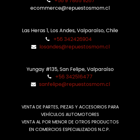
+56 9 7865 9267
ecommerce@repuestosmom.cl
Las Heras 1, Los Andes, Valparaíso, Chile
+56 342426904
losandes@repuestosmom.cl
Yungay #135, San Felipe, Valparaíso
+56 342516477
sanfelipe@repuestosmom.cl
VENTA DE PARTES, PIEZAS Y ACCESORIOS PARA
VEHÍCULOS AUTOMOTORES
VENTA AL POR MENOR DE OTROS PRODUCTOS
EN COMERCIOS ESPECIALIZADOS N.C.P.