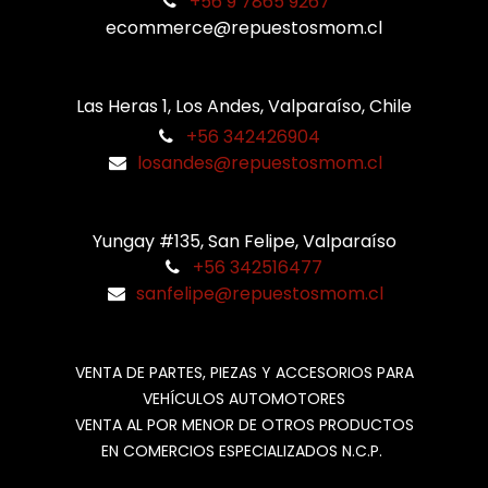
+56 9 7865 9267
ecommerce@repuestosmom.cl
Las Heras 1, Los Andes, Valparaíso, Chile
+56 342426904
losandes@repuestosmom.cl
Yungay #135, San Felipe, Valparaíso
+56 342516477
sanfelipe@repuestosmom.cl
VENTA DE PARTES, PIEZAS Y ACCESORIOS PARA
VEHÍCULOS AUTOMOTORES
VENTA AL POR MENOR DE OTROS PRODUCTOS
EN COMERCIOS ESPECIALIZADOS N.C.P.