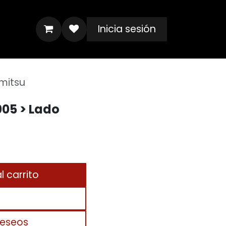
Inicia sesión
omitsu
005 > Lado
 carrito
deseos