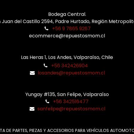
Bodega Central.
 Juan del Castillo 2594, Padre Hurtado, Región Metropoli
+56 9 7865 9267
ecommerce@repuestosmom.cl
Las Heras 1, Los Andes, Valparaíso, Chile
+56 342426904
losandes@repuestosmom.cl
Yungay #135, San Felipe, Valparaíso
+56 342516477
sanfelipe@repuestosmom.cl
TA DE PARTES, PIEZAS Y ACCESORIOS PARA VEHÍCULOS AUTOMOT