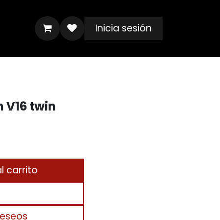
Inicia sesión
 V16 twin
 carrito
deseos