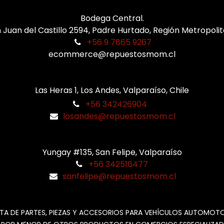
Bodega Central.
 Juan del Castillo 2594, Padre Hurtado, Región Metropoli
+56 9 7865 9267
ecommerce@repuestosmom.cl
Las Heras 1, Los Andes, Valparaíso, Chile
+56 342426904
losandes@repuestosmom.cl
Yungay #135, San Felipe, Valparaíso
+56 342516477
sanfelipe@repuestosmom.cl
TA DE PARTES, PIEZAS Y ACCESORIOS PARA VEHÍCULOS AUTOMOT