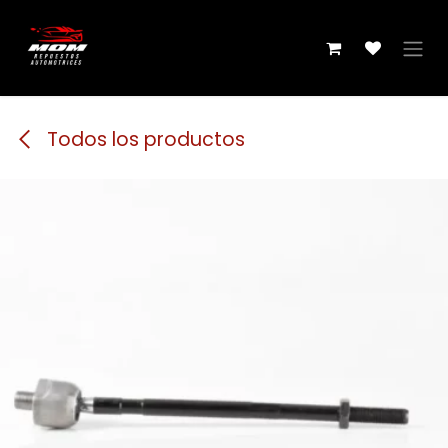
Ir al contenido
Todos los productos